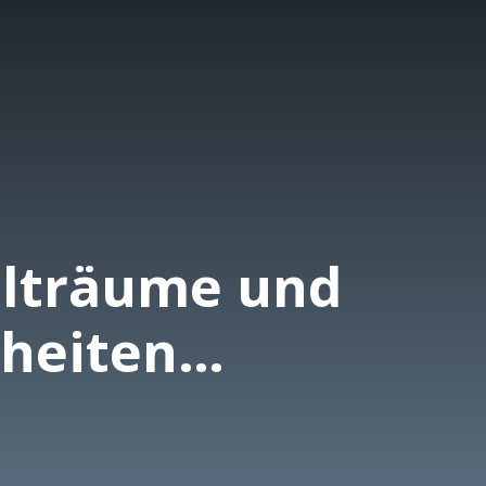
elträume und
theiten
HER