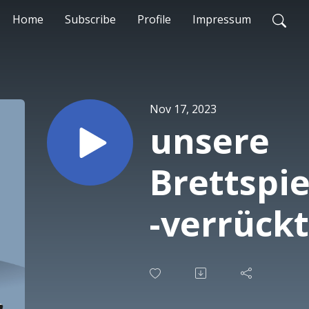
Home
Subscribe
Profile
Impressum
Nov 17, 2023
unsere
Brettspi
-verrück
#BG2GET